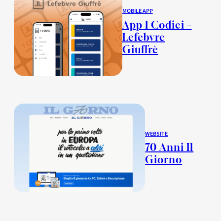
MOBILE APP
App I Codici –
Lefebvre
Giuffrè
WEBSITE
70 Anni Il
Giorno