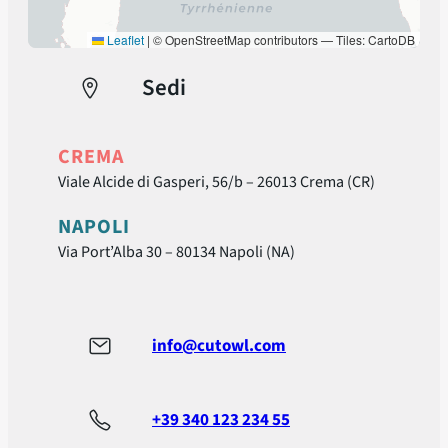
Leaflet
|
© OpenStreetMap contributors — Tiles: CartoDB
Sedi
CREMA
Viale Alcide di Gasperi, 56/b – 26013 Crema (CR)
NAPOLI
Via Port’Alba 30 – 80134 Napoli (NA)
info@cutowl.com
+39 340 123 234 55