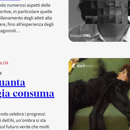
endo numerosi aspetti delle
rtive, in particolare quelle
allenamento degli atleti alla
are, fino all’esperienza degli
otagonisti…
ILITÀ
4
uanta
gia consuma
ndo celebra i progressi
i dell’AI, un’ombra si sta
ul futuro verde che molti