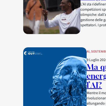
L’AI sta ridefin
competizioni spo
olimpiche: dall’
gestione delle g
spettatori. I pr
AI
, 
SOSTENIB
9 Luglio 202
Ma q
ener
l’AI?
Mentre il mo
rivoluzionar
allungando s