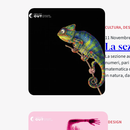
CULTURA
, 
DES
11 Novembre
La se
La sezione a
numeri, pari 
matematica 
in natura, da
DESIGN