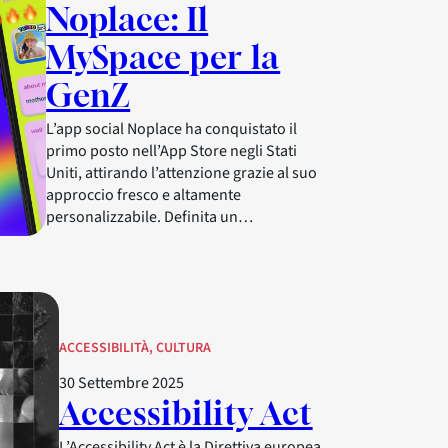
Noplace: Il
MySpace per la
GenZ
L’app social Noplace ha conquistato il
primo posto nell’App Store negli Stati
Uniti, attirando l’attenzione grazie al suo
approccio fresco e altamente
personalizzabile. Definita un…
ACCESSIBILITÀ
, 
CULTURA
30 Settembre 2025
Accessibility Act
L’Accessibility Act è la Direttiva europea