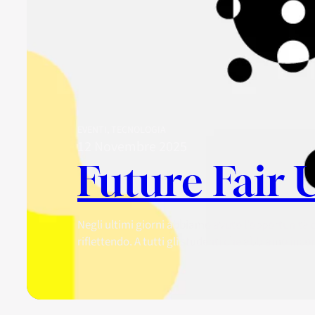
EVENTI
, 
TECNOLOGIA
12 Novembre 2025
Future Fair 
Negli ultimi giorni abbiamo avuto l’opportunità 
riflettendo. A tutti gli studenti che abbiamo inc