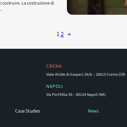
 costruire. La costruzione di
r…
1
2
→
CREMA
Viale Alcide di Gasperi, 56/b – 26013 Crema (CR)
NAPOLI
Via Port’Alba 30 – 80134 Napoli (NA)
Case Studies
News