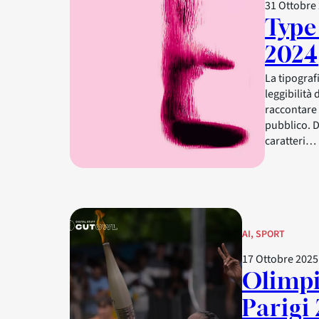
31 Ottobre
Type
2024
La tipograf
leggibilità 
raccontare 
pubblico. Da
caratteri…
AI
, 
SPORT
17 Ottobre 2025
Olimpi
Parigi