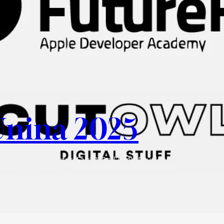
Unina 2025
di partecipare a FutureFair2025 all’Apple Developer Academy di N
ontrato: la vostra…