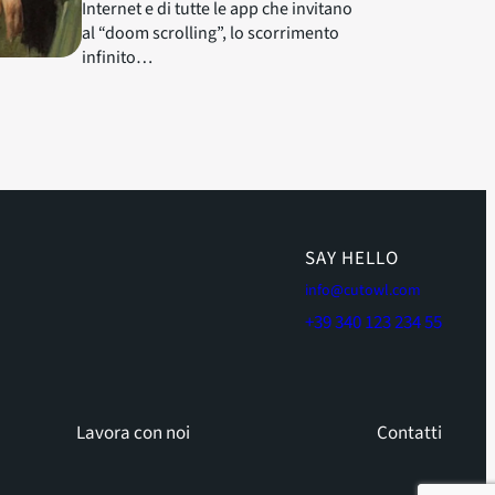
Internet e di tutte le app che invitano
al “doom scrolling”, lo scorrimento
infinito…
SAY HELLO
info@cutowl.com
+39 340 123 234 55
Lavora con noi
Contatti