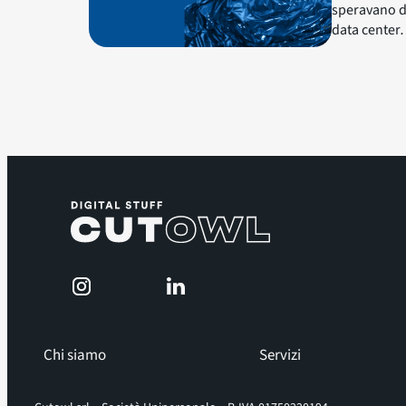
speravano di
data cente
Chi siamo
Servizi