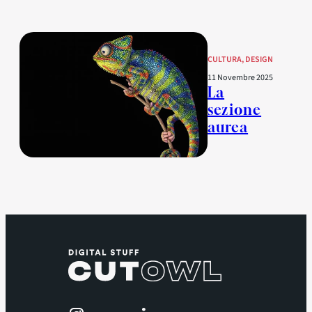
CULTURA
, 
DESIGN
11 Novembre 2025
La
sezione
aurea