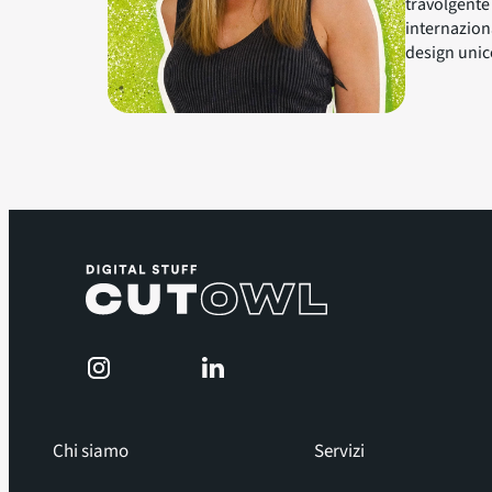
travolgente 
internazion
design unic
Chi siamo
Servizi