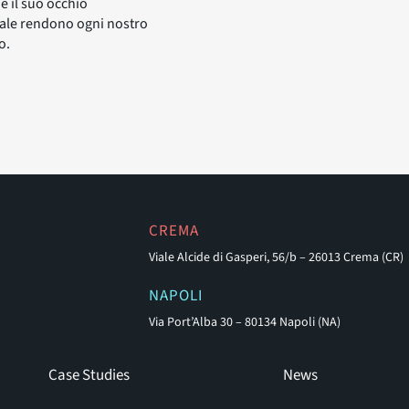
e il suo occhio
ale rendono ogni nostro
o.
CREMA
Viale Alcide di Gasperi, 56/b – 26013 Crema (CR)
NAPOLI
Via Port’Alba 30 – 80134 Napoli (NA)
Case Studies
News