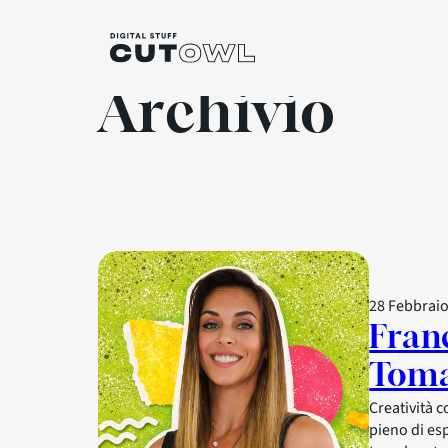
Archivio
28 Febbrai
Fran
Toma
Creatività 
pieno di es