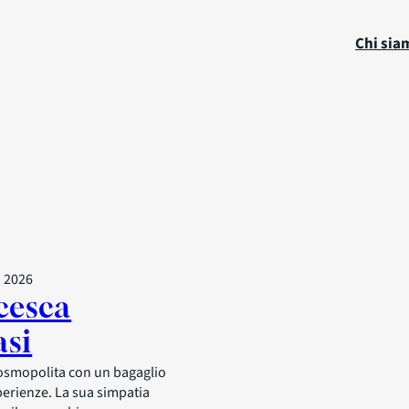
Chi sia
o 2026
cesca
si
cosmopolita con un bagaglio
perienze. La sua simpatia