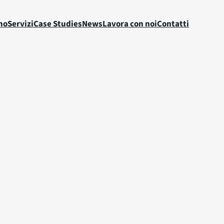
mo
Servizi
Case Studies
News
Lavora con noi
Contatti