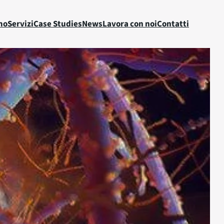
mo
Servizi
Case Studies
News
Lavora con noi
Contatti