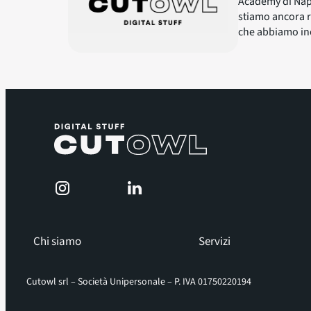
Academy di Napo
stiamo ancora ri
che abbiamo in
Chi siamo
Servizi
Cutowl srl – Società Unipersonale – P. IVA 01750220194