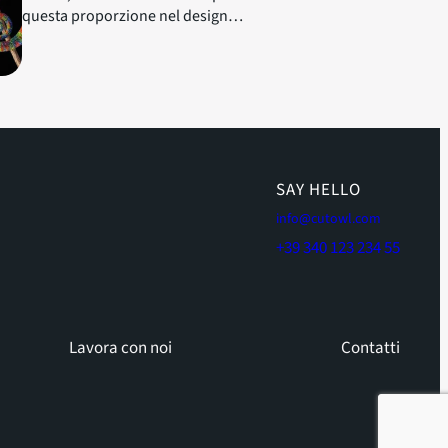
questa proporzione nel design…
SAY HELLO
info@cutowl.com
+39 340 123 234 55
Lavora con noi
Contatti