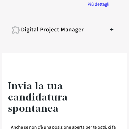
Più dettagli
+
Digital Project Manager
Stiamo cercando un Digital Project
Manager dinamico ed esperto per
guidare progetti d’avanguardia nei
settori digital media, agendo come
punto di raccordo strategico tra
Invia la tua
visione del cliente e delivery
candidatura
tecnologica.
spontanea
TAGS
Project Management
Jira
Anche se non c’è una posizione aperta per te oggi, ci fa