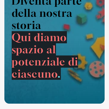
Diventa parte
della nostra
storia
Qui diamo
spazio al
potenziale di
ciascuno
.